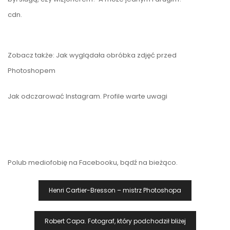
cdn.
Zobacz także:
Jak wyglądała obróbka zdjęć przed
Photoshopem
Jak odczarować Instagram. Profile warte uwagi
Polub mediofobię na Facebooku, bądź na bieżąco.
Nawigacja
Henri Cartier-Bresson – mistrz Photoshopa
Wpisu
Robert Capa. Fotograf, który podchodził bliżej