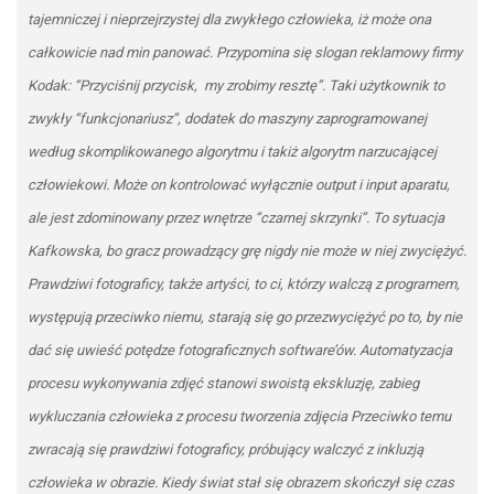
tajemniczej i nieprzejrzystej dla zwykłego człowieka, iż może ona
całkowicie nad min panować. Przypomina się slogan reklamowy firmy
Kodak: “Przyciśnij przycisk, my zrobimy resztę”. Taki użytkownik to
zwykły “funkcjonariusz”, dodatek do maszyny zaprogramowanej
według skomplikowanego algorytmu i takiż algorytm narzucającej
człowiekowi. Może on kontrolować wyłącznie output i input aparatu,
ale jest zdominowany przez wnętrze “czarnej skrzynki”. To sytuacja
Kafkowska, bo gracz prowadzący grę nigdy nie może w niej zwyciężyć.
Prawdziwi fotograficy, także artyści, to ci, którzy walczą z programem,
występują przeciwko niemu, starają się go przezwyciężyć po to, by nie
dać się uwieść potędze fotograficznych software’ów. Automatyzacja
procesu wykonywania zdjęć stanowi swoistą ekskluzję, zabieg
wykluczania człowieka z procesu tworzenia zdjęcia Przeciwko temu
zwracają się prawdziwi fotograficy, próbujący walczyć z inkluzją
człowieka w obrazie. Kiedy świat stał się obrazem skończył się czas