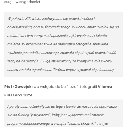
aurę – wiarygodności.
W połowie XIX wieku zachwycano się prawdziwością i
obiektywnością obrazu fotograficznego. W końcu obraz uwolnił się od
malarstwa i tym samym od spojrzenia, ręki, wyobraźni i talentu
malarza. W przeciwieństwie do malarstwa fotografia sprawiała
wrażenie pośrednika uczciwego; zdawała się chwytać prawdziwość
tego, na co patrzyła. Z ulgą stwierdzono, że kreatywna rola twórcy
obrazu została ograniczona. Twórca wręcz wydawał się nieobecny.
Piotr Zawojski
we wstępie do
Ku filozofii fotografii
Vilema
Flussera
pisze:
Aparaty usamodzielniły się do tego stopnia, że nasza rola sprowadza
się do funkcji “pstrykacza”, który jest wyłącznie realizatorem
programu zdeponowanego wewnątrz “czarnej skrzynki”, na tyle