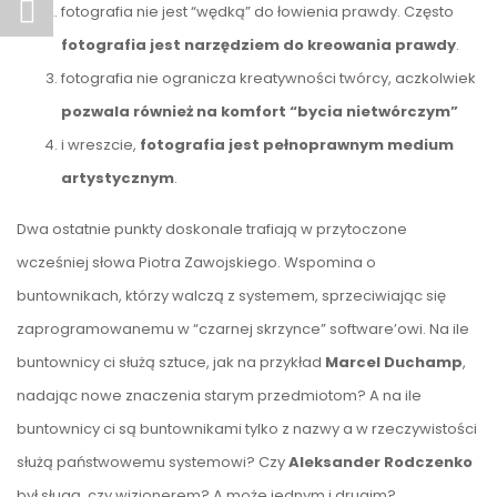
fotografia nie jest “wędką” do łowienia prawdy. Często
fotografia jest narzędziem do kreowania prawdy
.
fotografia nie ogranicza kreatywności twórcy, aczkolwiek
pozwala również na komfort “bycia nietwórczym”
i wreszcie,
fotografia jest pełnoprawnym medium
artystycznym
.
Dwa
ostatnie punkty doskonale trafiają w przytoczone
wcześniej słowa Piotra Zawojskiego. Wspomina o
buntownikach, którzy walczą z systemem, sprzeciwiając się
zaprogramowanemu w “czarnej skrzynce” software’owi. Na ile
buntownicy ci służą sztuce, jak na przykład
Marcel Duchamp
,
nadając nowe znaczenia starym przedmiotom? A na ile
buntownicy ci są buntownikami tylko z nazwy a w rzeczywistości
służą państwowemu systemowi? Czy
Aleksander Rodczenko
był sługą, czy wizjonerem? A może jednym i drugim?