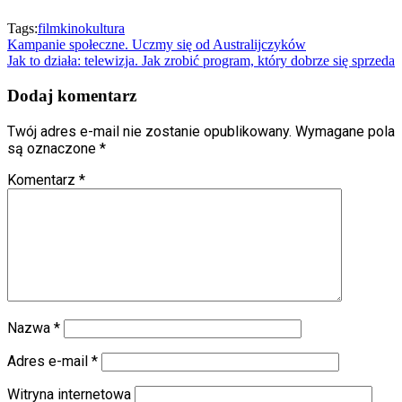
Tags:
film
kino
kultura
Nawigacja
Kampanie społeczne. Uczmy się od Australijczyków
Jak to działa: telewizja. Jak zrobić program, który dobrze się sprzeda
wpisu
Dodaj komentarz
Twój adres e-mail nie zostanie opublikowany.
Wymagane pola
są oznaczone
*
Komentarz
*
Nazwa
*
Adres e-mail
*
Witryna internetowa