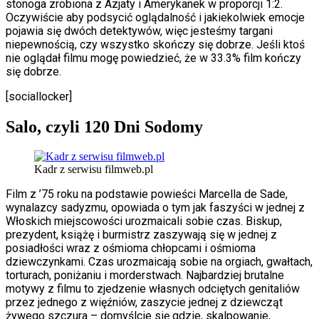
stonoga zrobiona z Azjaty i Amerykanek w proporcji 1:2.
Oczywiście aby podsycić oglądalność i jakiekolwiek emocje
pojawia się dwóch detektywów, więc jesteśmy targani
niepewnością, czy wszystko skończy się dobrze. Jeśli ktoś
nie oglądał filmu mogę powiedzieć, że w 33.3% film kończy
się dobrze.
[sociallocker]
Salo, czyli 120 Dni Sodomy
Kadr z serwisu filmweb.pl
Film z ’75 roku na podstawie powieści Marcella de Sade,
wynalazcy sadyzmu, opowiada o tym jak faszyści w jednej z
Włoskich miejscowości urozmaicali sobie czas. Biskup,
prezydent, książę i burmistrz zaszywają się w jednej z
posiadłości wraz z ośmioma chłopcami i ośmioma
dziewczynkami. Czas urozmaicają sobie na orgiach, gwałtach,
torturach, poniżaniu i morderstwach. Najbardziej brutalne
motywy z filmu to zjedzenie własnych odciętych genitaliów
przez jednego z więźniów, zaszycie jednej z dziewcząt
żywego szczura – domyślcie się gdzie, skalpowanie,