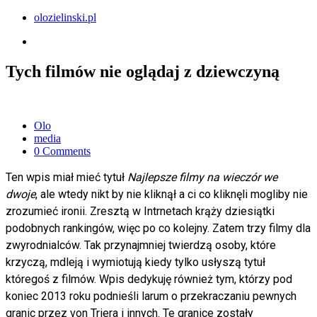
olozielinski.pl
Tych filmów nie oglądaj z dziewczyną
Olo
media
0 Comments
Ten wpis miał mieć tytuł
Najlepsze filmy na wieczór we
dwoje
, ale wtedy nikt by nie kliknął a ci co kliknęli mogliby nie
zrozumieć ironii. Zresztą w Intrnetach krąży dziesiątki
podobnych rankingów, więc po co kolejny. Zatem trzy filmy dla
zwyrodnialców. Tak przynajmniej twierdzą osoby, które
krzyczą, mdleją i wymiotują kiedy tylko usłyszą tytuł
któregoś z filmów. Wpis dedykuję również tym, którzy pod
koniec 2013 roku podnieśli larum o przekraczaniu pewnych
granic przez von Triera i innych. Te granice zostały