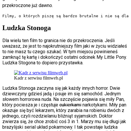
przekroczone już dawno.
Filmy, o których piszę są bardzo brutalne i nie są dla 
Ludzka Stonoga
Dla wielu ten film to granica nie do przekroczenia. Jeśli
uważasz, że jest to najokrutniejszy film jaki w życiu widziałeś
to nie masz tu czego szukać. W tym miejscu powinieneś
zamknąć tę kartę i dokończyć ostatni odcinek My Little Pony.
Ludzka Stogona to dopiero przystawka.
Kadr z serwisu filmweb.pl
Ludzka Stonoga zaczyna się jak każdy innych horror. Dwie
dziewczyny gdzieś jadą i psuje im się samochód. Jednym
słowem horrorowa nuda. Na szczęście pojawia się miły Pan,
który pociesza je i częstuje
cukierkami
narkotykami. Miły pan
okazuje się być lekarzem, który zarabia na robieniu dwóch z
jednego, czyli rozdzielaniu bliźniąt syjamskich. Doktor
zwierza się, że chce zrobić coś 3 in 1. Marzy mu się długi jak
brazylijski serial układ pokarmowy. I tak powstaje ludzka