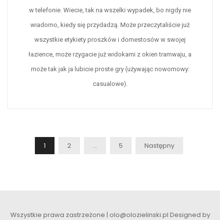
w telefonie. Wiecie, tak na wszelki wypadek, bo nigdy nie
wiadomo, kiedy się przydadzą. Może przeczytaliście już
wszystkie etykiety proszków i domestosów w swojej
łazience, może rzygacie już widokami z okien tramwaju, a
może tak jak ja lubicie proste gry (używając nowomowy:
casualowe).
Stronicowanie
1
2
…
5
Następny
Wpisów
Wszystkie prawa zastrzeżone | olo@olozielinski.pl
Designed by