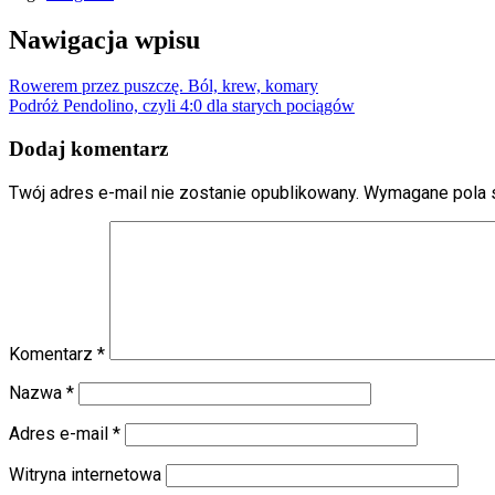
Nawigacja wpisu
Rowerem przez puszczę. Ból, krew, komary
Podróż Pendolino, czyli 4:0 dla starych pociągów
Dodaj komentarz
Twój adres e-mail nie zostanie opublikowany.
Wymagane pola 
Komentarz
*
Nazwa
*
Adres e-mail
*
Witryna internetowa