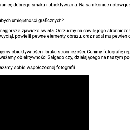
nicę dobrego smaku i obiektywizmu. Na sam koniec gotowi jeste
abych umiejętności graficznych?
 najgorsze zjawisko świata. Odrzućmy na chwilę jego stronniczoś
 wyciął, powielił pewne elementy obrazu, oraz nadał mu pewien 
kujemy obiektywności i braku stronniczości. Cenimy fotografię r
odważamy obiektywności Salgado czy, działającego na naszym po
ażamy sobie współczesnej fotografii.