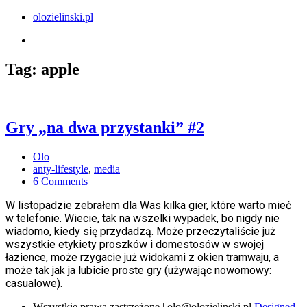
olozielinski.pl
Tag:
apple
Gry „na dwa przystanki” #2
Olo
anty-lifestyle
,
media
6 Comments
W listopadzie zebrałem dla Was kilka gier, które warto mieć
w telefonie. Wiecie, tak na wszelki wypadek, bo nigdy nie
wiadomo, kiedy się przydadzą. Może przeczytaliście już
wszystkie etykiety proszków i domestosów w swojej
łazience, może rzygacie już widokami z okien tramwaju, a
może tak jak ja lubicie proste gry (używając nowomowy:
casualowe).
Wszystkie prawa zastrzeżone | olo@olozielinski.pl
Designed