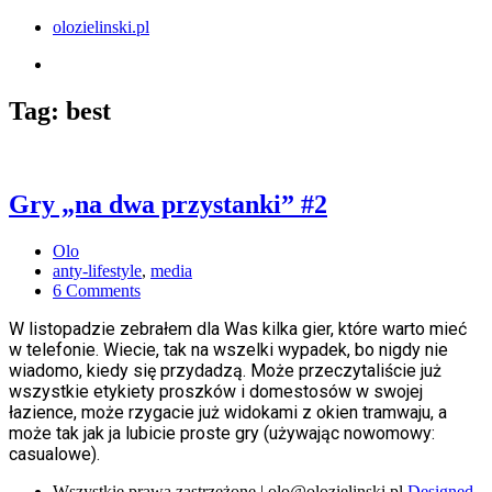
olozielinski.pl
Tag:
best
Gry „na dwa przystanki” #2
Olo
anty-lifestyle
,
media
6 Comments
W listopadzie zebrałem dla Was kilka gier, które warto mieć
w telefonie. Wiecie, tak na wszelki wypadek, bo nigdy nie
wiadomo, kiedy się przydadzą. Może przeczytaliście już
wszystkie etykiety proszków i domestosów w swojej
łazience, może rzygacie już widokami z okien tramwaju, a
może tak jak ja lubicie proste gry (używając nowomowy:
casualowe).
Wszystkie prawa zastrzeżone | olo@olozielinski.pl
Designed