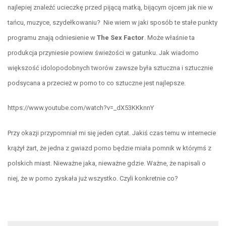
najlepiej znaleźć ucieczkę przed pijącą matką, bijącym ojcem jak nie w
tańcu, muzyce, szydełkowaniu? Nie wiem w jaki sposób te stałe punkty
programu znają odniesienie w
The Sex Factor
. Może właśnie ta
produkcja przyniesie powiew świeżości w gatunku. Jak wiadomo
większość idolopodobnych tworów zawsze była sztuczna i sztucznie
podsycana a przecież w porno to co sztuczne jest najlepsze.
https://www.youtube.com/watch?v=_dX53KKknnY
Przy okazji przypomniał mi się jeden cytat. Jakiś czas temu w internecie
krążył żart, że jedna z gwiazd porno będzie miała pomnik w którymś z
polskich miast. Nieważne jaka, nieważne gdzie. Ważne, że napisali o
niej, że w porno zyskała już wszystko. Czyli konkretnie co?