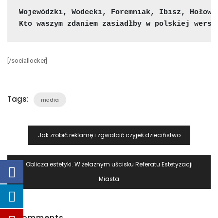
Wojewódzki, Wodecki, Foremniak, Ibisz, Hołown
Kto waszym zdaniem zasiadłby w polskiej wersj
[/sociallocker]
Tags:
media
Nawigacja
Jak zrobić reklamę i zgwałcić czyjeś dzieciństwo
Wpisu
Oblicza estetyki. W żelaznym uścisku Referatu Estetyzacji
Miasta
2 Comments