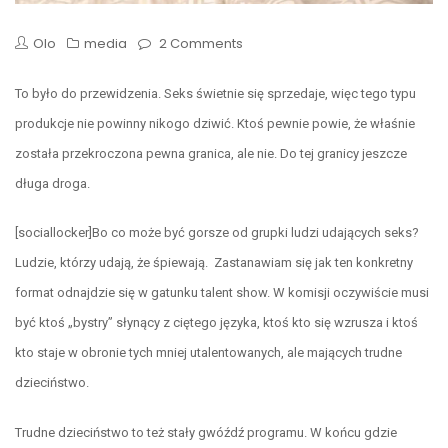
Olo
media
2 Comments
To było do przewidzenia. Seks świetnie się sprzedaje, więc tego typu
produkcje nie powinny nikogo dziwić. Ktoś pewnie powie, że właśnie
została przekroczona pewna granica, ale nie. Do tej granicy jeszcze
długa droga.
[sociallocker]Bo co może być gorsze od grupki ludzi udających seks?
Ludzie, którzy udają, że śpiewają. Zastanawiam się jak ten konkretny
format odnajdzie się w gatunku talent show. W komisji oczywiście musi
być ktoś „bystry” słynący z ciętego języka, ktoś kto się wzrusza i ktoś
kto staje w obronie tych mniej utalentowanych, ale mających trudne
dzieciństwo.
Trudne dzieciństwo
to też stały gwóźdź programu. W końcu gdzie