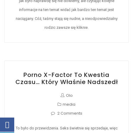
jak było naprawdę się nie dowiemy, ale czytając kolejne
informacje na ten temat widać jak bardzo ten temat jest
naciągany. Cóż, taśmy stają się nudne, a nieodpowiedzialny
rodzic zawsze się kliknie.
Porno X-Factor To Kwestia
Czasu… Który Właśnie Nadszedł
Olo
media
2 Comments
To było do przewidzenia. Seks świetnie się sprzedaje, więc